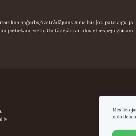
nītais lina apģērbs/izstrādājums Jums būs ļoti pateicīgs, ja
 tam pietiekami vietu. Un tādējādi arī dosiet iespēju gaisam
Mēs lietoj
ā.
nolūkiem u
l.lv