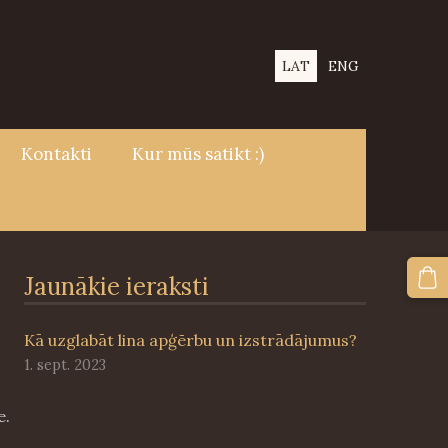
LAT
ENG
Kontakti
Kur mūs satikt :)
Jaunākie ieraksti
Kā uzglabāt lina apģērbu un izstrādājumus?
1. sept. 2023
e.