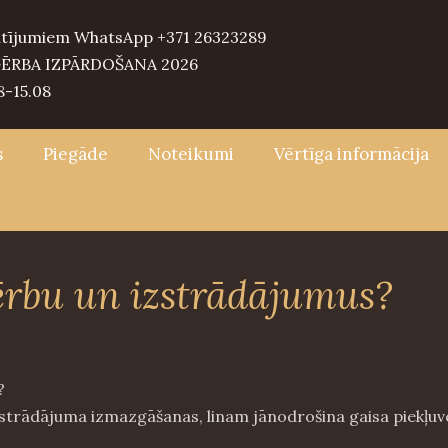
tījumiem WhatsApp +371 26323289
ĒRBA IZPĀRDOŠANA 2026
8-15.08
s
Piegāde
Noteikumi
Vērtīga informācija
ērbu un izstrādājumus?
u?
zstrādājuma izmazgāšanas, linam jānodrošina gaisa piekļuv