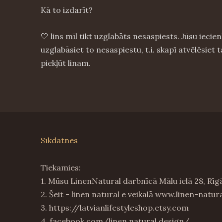
Kā to izdarīt?
🤍 lins mīl tikt uzglabāts nesaspiests. Jūsu iecie
uzglabāsiet to nesaspiestu, t.i. skapī atvēlēsiet
piekļūt linam.
Sīkdatnes
Tiekamies:
1. Mūsu LinenNatural darbnīcā Mālu ielā 28, Rīg
2. Šeit - linen natural e veikalā www.linen-natura
3. https://latvianlifestyleshop.etsy.com
4. facebook.com/linen.natural.design/