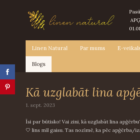
Pasū
APĢ
01.0
Linen Natural
Par mums
E-veikal
Blogs
Kā uzglabāt lina apģ
1. sept. 2023
Īsi par būtisko! Vai zini, kā uzglabāt lina apģērb
🤍 lins mīl gaisu. Tas nozīmē, ka pēc apģērba/i