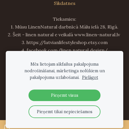
Sīkdatnes
Tiekamies:
1. Mūsu LinenNatural darbnīcā Mālu ielā 28, Rīgā.
2. Šeit - linen natural e veikalā www.linen-natural.lv
3. https://latvianlifestyleshop.etsy.com
4. facebook.com/linen.natural.design/
5. instagram.com/linennaturalshop
Mēs lietojam sīkfailus pakalpojuma
6. esam tepat blakus - tirdziņos :) par dalību
nodrošināšanai, mārketinga nolūkiem un
tirdziņos informācija FB un šeit mājas lapā!
pakalpojuma uzlabošanai.
Pielāgot
7. apskati arī citus Latvijā darinātus labumus :
www.studijavienseta.lv
Pieņemt visus
Pieņemt tikai nepieciešamos