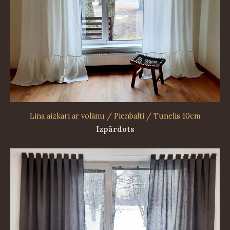
Lina aizkari ar volānu / Pienbalti / Tunelis 10cm
Izpārdots