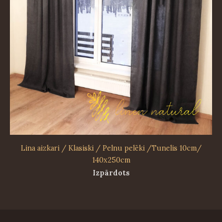
Lina aizkari / Klasiski / Pelnu pelēki /Tunelis 10cm/
140x250cm
Izpārdots