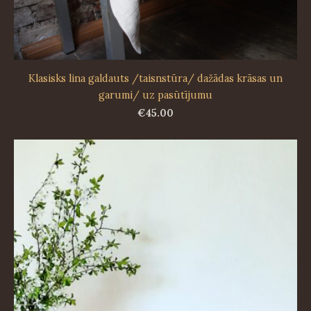
Klasisks lina galdauts /taisnstūra/ dažādas krāsas un
garumi/ uz pasūtījumu
€45.00