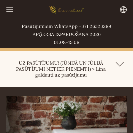
Pasūtījumiem WhatsApp +371 26323289
APĢĒRBA IZPĀRDOŠANA 2026
01.08-15.08
UZ PASŪTĪJUMU! (JŪNIJĀ UN JŪLIJĀ
PASŪTĪJUMI NETIEK PIEŅEMTI) > Lina
galdauti uz pasūtījumu