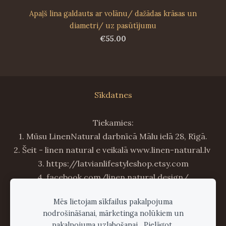
Apaļš lina galdauts ar volānu/ dažādas krāsas un
diametri/ uz pasūtījumu
€55.00
Sīkdatnes
Tiekamies:
1. Mūsu LinenNatural darbnīcā Mālu ielā 28, Rīgā.
2. Šeit - linen natural e veikalā www.linen-natural.lv
3. https://latvianlifestyleshop.etsy.com
4. facebook.com/linen.natural.design/
5. instagram.com/linennaturalshop
Mēs lietojam sīkfailus pakalpojuma
6. esam tepat blakus - tirdziņos :) par dalību
nodrošināšanai, mārketinga nolūkiem un
tirdziņos informācija FB un šeit mājas lapā!
pakalpojuma uzlabošanai.
Pielāgot