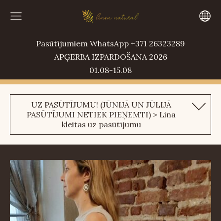
Pasūtījumiem WhatsApp +371 26323289
APĢĒRBA IZPĀRDOŠANA 2026
01.08-15.08
UZ PASŪTĪJUMU! (JŪNIJĀ UN JŪLIJĀ
PASŪTĪJUMI NETIEK PIEŅEMTI) > Lina
kleitas uz pasūtījumu