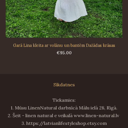
Garā Lina kleita ar volānu un bantēm Dažādas krāsas
€95.00
Sīkdatnes
Tiekamies:
1. Mūsu LinenNatural darbnīcā Mālu ielā 28, Rīgā.
2. Šeit - linen natural e veikalā www.linen-natural.lv
3. https://latvianlifestyleshop.etsy.com