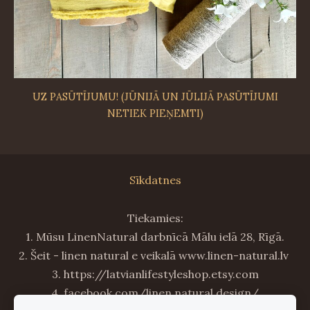
UZ PASŪTĪJUMU! (JŪNIJĀ UN JŪLIJĀ PASŪTĪJUMI
NETIEK PIEŅEMTI)
Sīkdatnes
Tiekamies:
1. Mūsu LinenNatural darbnīcā Mālu ielā 28, Rīgā.
2. Šeit - linen natural e veikalā www.linen-natural.lv
3. https://latvianlifestyleshop.etsy.com
4. facebook.com/linen.natural.design/